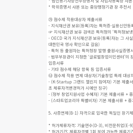
* 법인등기사항전부증명서 및 사업자등록증 사본
* 학위증명서 사본 또는 중앙행정기관 장 추천서
㉮ 점수제 적용대상자 제출서류
- 지식재산권 보유(등록)자는 특허증·실용신안등
☞ 지식재산권 보유 검색은 특허청의 ‘특허정보넷 키프리스
- OECD 국가 지식재산권 보유(등록)자는 그 사
대한민국 영사 확인으로 갈음)
- 특허 등 출원자는 특허청장 발행 출원사실증명
- 법무부장관이 지정한 ‘글로벌창업이민센터’의 장
입증서류
- 기타 점수제 해당 항목 등 입증서류
㉯ 점수제 적용 면제 대상자(기술창업 특례 대상
- (K-Startup 그랜드 챌린지 참여자) 기본 제
초 체류자격변경허가 시에만 징구)
- (정부 창업지원사업 수혜자) 기본 제출서류 +
- (스타트업코리아 특별비자) 기본 제출서류 + 
5. 사증면제(B-1) 자격으로 입국한 독일인 장기
* 허가체류자격: 기술연수(D-3), 비전문취업(E-
* 허가기간: 체류자격별 1회 부여 가능한 체류기