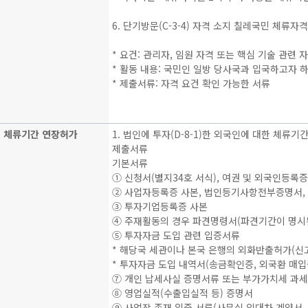
6. 단기방문(C-3-4) 자격 소지 칠레국민 체류자
* 요건: 관리자, 임원 자격 또는 핵심 기술 관련
* 활동 내용: 국민인 일방 당사국과 입국하고자 
* 제출서류: 자격 요건 확인 가능한 서류
체류기간 연장허가
1. 법인에 투자(D-8-1)한 외국인에 대한 체류기
제출서류
기본서류
① 신청서(별지34호 서식), 여권 및 외국인등록증
② 사업자등록증 사본, 법인등기사항전부증명서,
③ 투자기업등록증 사본
④ 주재활동의 경우 파견명령서(파견기간이 명시된 
⑤ 투자자금 도입 관련 입증서류
* 해당국 세관이나 본국 은행의 외화반출허가(신
* 투자자금 도입 내역서(송금확인증, 외국환 매입
⑦ 개인 납세사실 증명서류 또는 부가가치세 과세
⑧ 영업실적(수출입실적 등) 증명서
⑨ 사업장 존재 입증 서류(사무실 임대차 계약서,