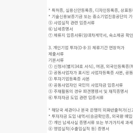
* 특허증, 실용신안등록증, 디자인등록증, 상표
* 기술신용보증기금 또는 중소기업진흥공단의 
⑤ 사업실적 관련 입증서류
⑥ 납세증명서
⑦ 체류지 입증서류(임대차계약서, 숙소제공 확인
3. 개인기업 투자(D-8-3) 체류기간 연장허가
제출서류
기본서류
① 신청서(별지34호 서식), 여권, 외국인등록증(
② 공동사업자가 표시된 사업자등록증 사본, 공
③ 투자기업등록증 사본
④ 공동사업자인 국민의 사업자금 입증서류
⑤ 주재활동의 경우 파견명령서 및 재직증명서
⑥ 투자자금 도입 관련 입증서류
* 해당국 세관이나 본국 은행의 외화반출허가(신
* 투자자금 도입 내역서(송금확인증, 외국환 매입
⑦ 개인 납세사실 증명서류 또는 부가가치세 과세
⑧ 영업실적(수출입실적 등) 증명서