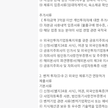
⑩ 체류지 입증서류(임대차계약서, 숙소제공 확인
추가서류
《 투자금액 3억원 미만 개인투자자에 대한 추
⑪ 자본금 사용내역 입증서류 (물품구매 영수증, 
⑫ 해당 업종 또는 분야의 사업 경험 관련 국적국 
※ 외국인투자기업등록지위를 갖춘 금융지주회사에
① 신청서(별지34호 서식), 여권 및 외국인등록증
② 금융지주회사의 인가서 및 외국인투자기업등
③ 자회사의 법인등기사항전부증명서 및 주주명
④ 해외본사의 파견명령서(해외본사의 제3국 지사
⑤ 금융지주회사 및 자회사의 사업자등록증 사본
2. 벤처 투자(D-8-2) 외국인 체류기간 연장허가
제출서류
기본서류
① 신청서(별지34호 서식), 여권, 외국인등록증(
② 사업자등록증 사본, 법인등기사항전부증명서
③ 벤처기업 관련 서류(벤처기업확인서 또는 예
④ 지식재산권 보유 등 우수한 기술력을 입증하는