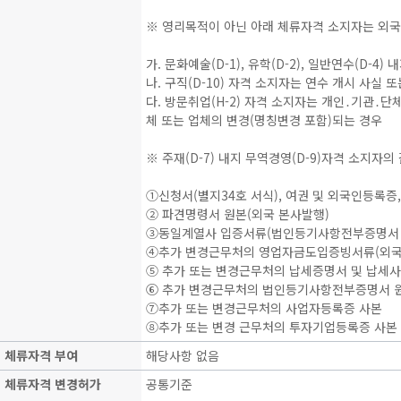
※ 영리목적이 아닌 아래 체류자격 소지자는 외국
가. 문화예술(D-1), 유학(D-2), 일반연수(D-
나. 구직(D-10) 자격 소지자는 연수 개시 사실 
다. 방문취업(H-2) 자격 소지자는 개인․기관․
체 또는 업체의 변경(명칭변경 포함)되는 경우
※ 주재(D-7) 내지 무역경영(D-9)자격 소지
①신청서(별지34호 서식), 여권 및 외국인등록증
② 파견명령서 원본(외국 본사발행)
③동일계열사 입증서류(법인등기사항전부증명서 
④추가 변경근무처의 영업자금도입증빙서류(외국
⑤ 추가 또는 변경근무처의 납세증명서 및 납세사
⑥ 추가 변경근무처의 법인등기사항전부증명서 
⑦추가 또는 변경근무처의 사업자등록증 사본
⑧추가 또는 변경 근무처의 투자기업등록증 사본
체류자격 부여
해당사항 없음
체류자격 변경허가
공통기준