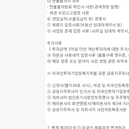
㉯ 현물출자의 경우
- 현물출자완료 확인서 사본(관세청장 발행)
- 세관 수입신고필증 사본
⑥ 영업실적(수출입실적 등) 증명서
⑦ 체류지 입증서류(부동산 임대차계약서 등)
⑧ 사업장 존재 입증 서류 (사무실 임대차 계약서
추가서류
《 투자금액 3억원 미만 개인투자자에 대한 추
⑨ 자본금 사용내역 입증서류 (물품구매 영수증, 
⑩ 해당 업종 또는 분야의 사업 경험 관련 국적국 
※ 외국인투자기업등록지위를 갖춘 금융지주회사
① 신청서(별지34호 서식), 여권 및 외국인등록
② 금융지주회사의 인가서 및 외국인투자기업등
③ 자회사의 법인등기사항전부증명서 및 주주명부
④ 해외본사의 파견명령서(해외본사의 제3국 지사
⑤ 금융지주회사 및 자회사의 사업자등록증사본
2. 벤처 투자(D-8-2) 외국인 체류자격 변경허가