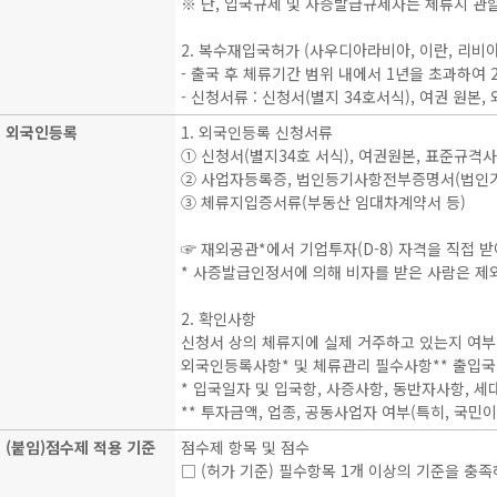
※ 단, 입국규제 및 사증발급규제자는 체류지 관
2. 복수재입국허가 (사우디아라비아, 이란, 리비아는 
- 출국 후 체류기간 범위 내에서 1년을 초과하여
- 신청서류 : 신청서(별지 34호서식), 여권 원본
외국인등록
1. 외국인등록 신청서류
① 신청서(별지34호 서식), 여권원본, 표준규격사
② 사업자등록증, 법인등기사항전부증명서(법인기
③ 체류지입증서류(부동산 임대차계약서 등)
☞ 재외공관*에서 기업투자(D-8) 자격을 직접
* 사증발급인정서에 의해 비자를 받은 사람은 제
2. 확인사항
신청서 상의 체류지에 실제 거주하고 있는지 여부
외국인등록사항* 및 체류관리 필수사항** 출입
* 입국일자 및 입국항, 사증사항, 동반자사항, 
** 투자금액, 업종, 공동사업자 여부(특히, 국
(붙임)점수제 적용 기준
점수제 항목 및 점수
□ (허가 기준) 필수항목 1개 이상의 기준을 충족하