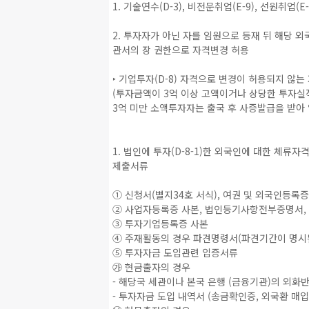
1. 기술연수(D-3), 비전문취업(E-9), 선원취업(E
2. 투자자가 아닌 자를 임원으로 등재 뒤 해당 
관서의 장 권한으로 자격변경 허용
‣ 기업투자(D-8) 자격으로 변경이 허용되지 않
(투자금액이 3억 이상 고액이거나 상당한 투자실
3억 미만 소액투자자는 출국 후 사증발급을 받아
1. 법인에 투자(D-8-1)한 외국인에 대한 체류자
제출서류
① 신청서(별지34호 서식), 여권 및 외국인등록
② 사업자등록증 사본, 법인등기사항전부증명서,
③ 투자기업등록증 사본
④ 주재활동의 경우 파견명령서(파견기간이 명시된 
⑤ 투자자금 도입관련 입증서류
㉮ 현금출자의 경우
- 해당국 세관이나 본국 은행 (금융기관)의 외화반
- 투자자금 도입 내역서 (송금확인증, 외국환 매