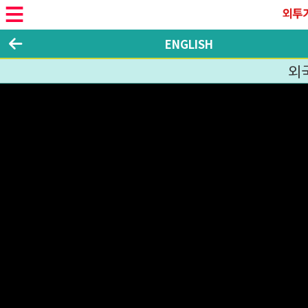
ENGLISH
외